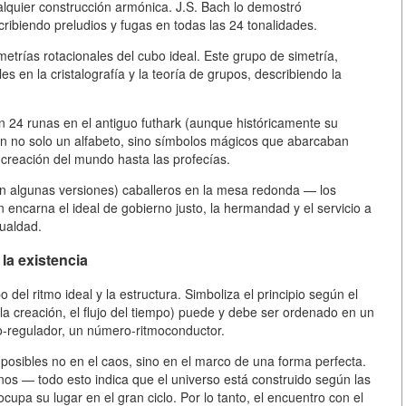
alquier construcción armónica. J.S. Bach lo demostró
cribiendo preludios y fugas en todas las 24 tonalidades.
metrías rotacionales del cubo ideal. Este grupo de simetría,
 en la cristalografía y la teoría de grupos, describiendo la
en 24 runas en el antiguo futhark (aunque históricamente su
n no solo un alfabeto, sino símbolos mágicos que abarcaban
 creación del mundo hasta las profecías.
gún algunas versiones) caballeros en la mesa redonda — los
encarna el ideal de gobierno justo, la hermandad y el servicio a
gualdad.
 la existencia
del ritmo ideal y la estructura. Simboliza el principio según el
 la creación, el flujo del tiempo) puede y debe ser ordenado en un
ro-regulador, un número-ritmoconductor.
 posibles no en el caos, sino en el marco de una forma perfecta.
anos — todo esto indica que el universo está construido según las
upa su lugar en el gran ciclo. Por lo tanto, el encuentro con el