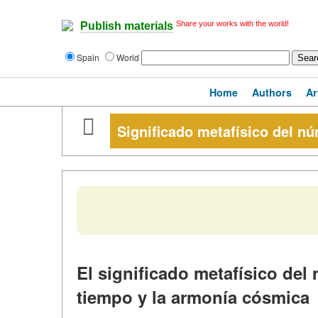
Share your works with the world!
Publish materials
Spain
World
Home
Authors
Ar
Significado metafísico del n
El significado metafísico del
tiempo y la armonía cósmica