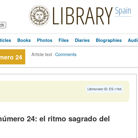
LIBRARY
Spain
ticles
Books
Photos
Files
Diaries
Biographies
Audi
Article text
·
Comments
úmero 24
Libmonster ID: ES-1765
 número 24: el ritmo sagrado del