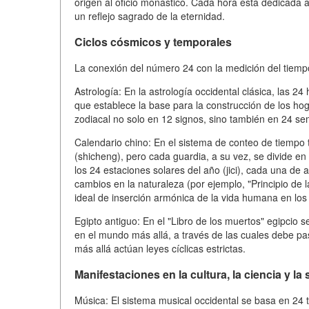
origen al oficio monástico. Cada hora está dedicada a 
un reflejo sagrado de la eternidad.
Ciclos cósmicos y temporales
La conexión del número 24 con la medición del tiempo
Astrología: En la astrología occidental clásica, las 24
que establece la base para la construcción de los hog
zodiacal no solo en 12 signos, sino también en 24 sem
Calendario chino: En el sistema de conteo de tiempo t
(shicheng), pero cada guardia, a su vez, se divide e
los 24 estaciones solares del año (jici), cada una d
cambios en la naturaleza (por ejemplo, "Principio de l
ideal de inserción armónica de la vida humana en los 
Egipto antiguo: En el "Libro de los muertos" egipcio
en el mundo más allá, a través de las cuales debe pasa
más allá actúan leyes cíclicas estrictas.
Manifestaciones en la cultura, la ciencia y la
Música: El sistema musical occidental se basa en 24