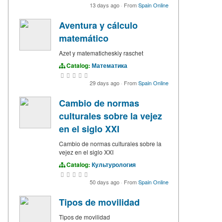
13 days ago
·
From
Spain Online
Aventura y cálculo
matemático
Azet y matematicheskiy raschet
Catalog:
Математика
29 days ago
·
From
Spain Online
Cambio de normas
culturales sobre la vejez
en el siglo XXI
Cambio de normas culturales sobre la
vejez en el siglo XXI
Catalog:
Культурология
50 days ago
·
From
Spain Online
Tipos de movilidad
Tipos de movilidad