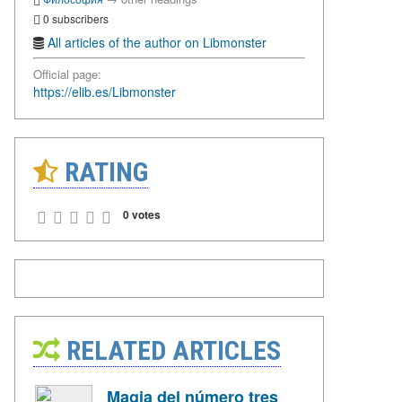
0 subscribers
All articles of the author on Libmonster
Official page:
https://elib.es/Libmonster
RATING
0 votes
RELATED ARTICLES
Magia del número tres