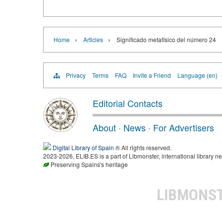
›
›
Home
Articles
Significado metafísico del número 24
Privacy
Terms
FAQ
Invite a Friend
Language (en)
Editorial Contacts
About
·
News
·
For Advertisers
Digital Library of Spain
® All rights reserved.
2023-2026, ELIB.ES is a part of Libmonster, international library ne
Preserving Spains's heritage
LIBMONS