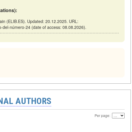
tations):
pain (ELIB.ES). Updated: 20.12.2025. URL:
ico-del-número-24 (date of access: 08.08.2026).
ONAL AUTHORS
Per page: