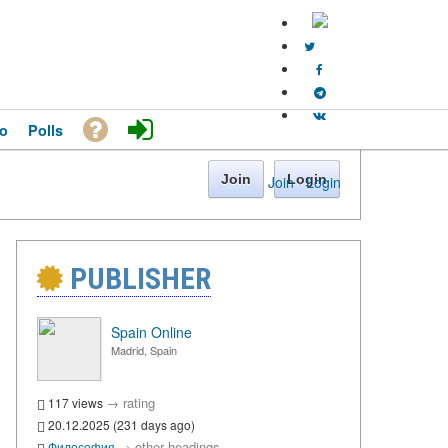
o
Polls
Join
Login
Join
·
Login
PUBLISHER
Spain Online
Madrid, Spain
→
rating
117 views
20.12.2025 (231 days ago)
→
other headings
Философия