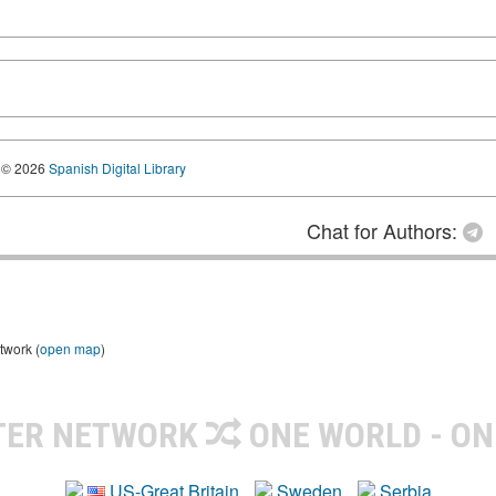
© 2026
Spanish Digital Library
Chat for Authors:
twork (
open map
)
TER NETWORK
ONE WORLD - ON
US-Great Britain
Sweden
Serbia