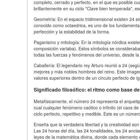
completo, cerrado y perfecto, en el que es posible cu
brillantemente en su ciclo "Clave bien temperada", es
Geometría: En el espacio tridimensional existen 24 si
conocido como octaedrica, es uno de los fundamentales
perfección y la estabilidad de la forma.
Paganismo y mitología: En la mitología nórdica exist
composición variaba). Estos símbolos se consideraba
todas las fuerzas y fenómenos del universo, desde la
Caballería: El legendario rey Arturo reunió a 24 (se
mejores y más nobles hombres del reino. Este imagen 
valores superiores dentro de un círculo perfecto de i
Significado filosófico: el ritmo como base de
Metafísicamente, el número 24 representa el arquetipo 
cual cualquier fenómeno caótico o infinito (el caos de
ciclo perfecto, repetitivo y medible. Este es un núme
Enseña que la verdadera libertad y la creatividad son
Las 24 horas del día, las 24 tonalidades, los 24 anci
leyes de la matemática divina, donde cada elemento oc