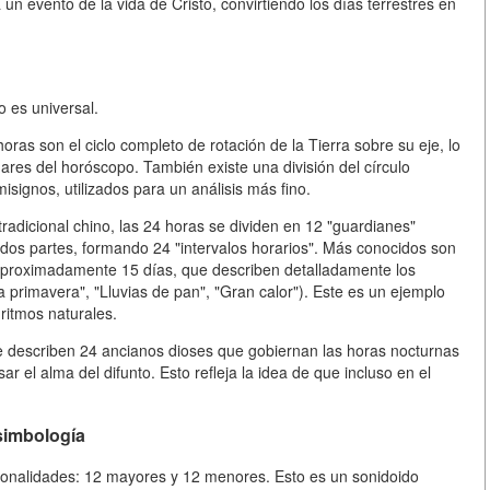
un evento de la vida de Cristo, convirtiendo los días terrestres en
 es universal.
 horas son el ciclo completo de rotación de la Tierra sobre su eje, lo
ares del horóscopo. También existe una división del círculo
isignos, utilizados para un análisis más fino.
radicional chino, las 24 horas se dividen en 12 "guardianes"
n dos partes, formando 24 "intervalos horarios". Más conocidos son
e aproximadamente 15 días, que describen detalladamente los
a primavera", "Lluvias de pan", "Gran calor"). Este es un ejemplo
ritmos naturales.
 se describen 24 ancianos dioses que gobiernan las horas nocturnas
r el alma del difunto. Esto refleja la idea de que incluso en el
 simbología
 tonalidades: 12 mayores y 12 menores. Esto es un sonidoido