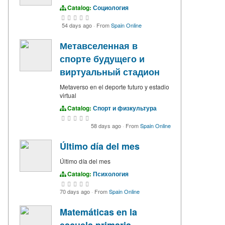
Catalog:
Социология
54 days ago
·
From
Spain Online
Метавселенная в
спорте будущего и
виртуальный стадион
Metaverso en el deporte futuro y estadio
virtual
Catalog:
Спорт и физкультура
58 days ago
·
From
Spain Online
Último día del mes
Último día del mes
Catalog:
Психология
70 days ago
·
From
Spain Online
Matemáticas en la