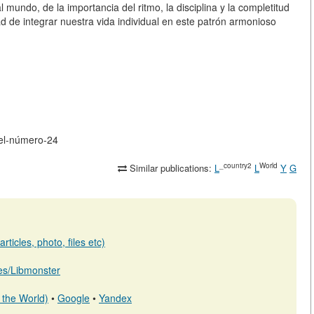
mundo, de la importancia del ritmo, la disciplina y la completitud
ad de integrar nuestra vida individual en este patrón armonioso
-del-número-24
_country2
World
Similar publications:
L
L
Y
G
ticles, photo, files etc)
b.es/Libmonster
 the World)
•
Google
•
Yandex