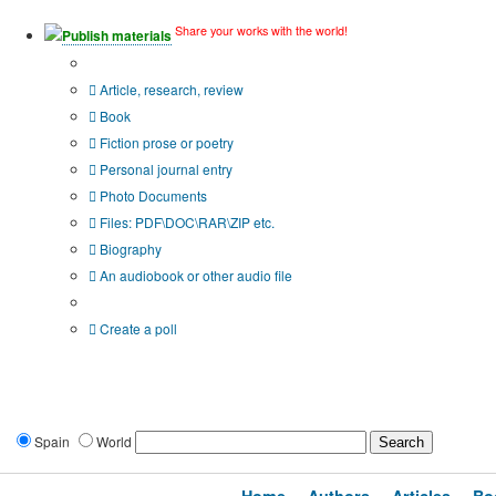
Share your works with the world!
Publish materials
Publication type?
Article, research, review
Book
Fiction prose or poetry
Personal journal entry
Photo Documents
Files: PDF\DOC\RAR\ZIP etc.
Biography
An audiobook or other audio file
Additional options:
Create a poll
Spain
World