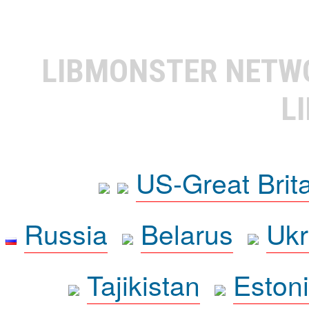
LIBMONSTER NET
L
US-Great Brit
Russia
Belarus
Ukr
Tajikistan
Eston