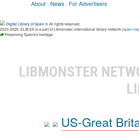
About
·
News
·
For Advertisers
Digital Library of Spain
® All rights reserved.
2023-2026, ELIB.ES is a part of Libmonster, international library network (
open ma
Preserving Spains's heritage
LIBMONSTER NET
L
US-Great Brit