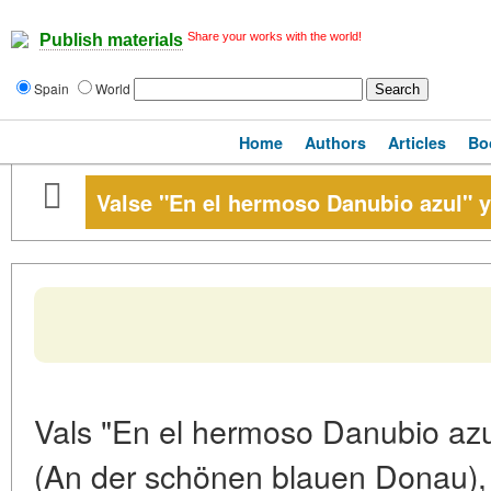
Share your works with the world!
Publish materials
Spain
World
Home
Authors
Articles
Bo
Valse "En el hermoso Danubio azul" 
Vals "En el hermoso Danubio azu
(An der schönen blauen Donau),