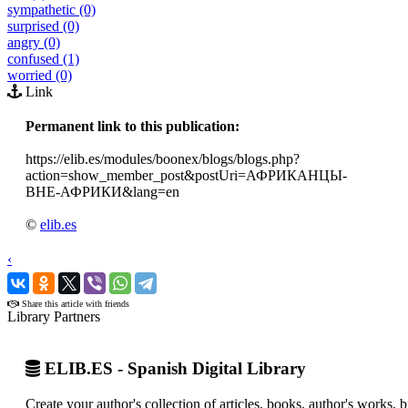
sympathetic (0)
surprised (0)
angry (0)
confused (1)
worried (0)
Link
Permanent link to this publication:
https://elib.es/modules/boonex/blogs/blogs.php?
action=show_member_post&postUri=АФРИКАНЦЫ-
ВНЕ-АФРИКИ&lang=en
©
elib.es
‹
›
Share this article with friends
Library Partners
ELIB.ES - Spanish Digital Library
Create your author's collection of articles, books, author's works,