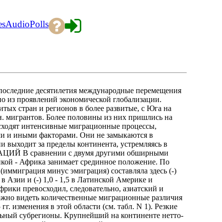
es
Audio
Polls
оследние десятилетия международные перемещения
но из проявлений экономической глобализации.
тых стран и регионов в более развитые, с Юга на
млн. мигрантов. Более половины из них пришлись на
сходят интенсивные миграционные процессы,
и и иными факторами. Они не замыкаются в
и выходит за пределы континента, устремляясь в
ЦИЙ В сравнении с двумя другими обширными
икой - Африка занимает срединное положение. По
 (иммиграция минус эмиграция) составляла здесь (-)
 в Азии и (-) 1,0 - 1,5 в Латинской Америке и
рики превосходил, следовательно, азиатский и
можно видеть количественные миграционные различия
. изменения в этой области (см. табл. N 1). Резкие
ьный субрегионы. Крупнейший на континенте нетто-