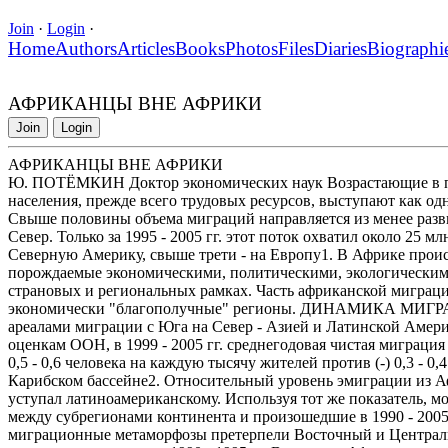
Join
·
Login
·
Home
Authors
Articles
Books
Photos
Files
Diaries
Biographi
АФРИКАНЦЫ ВНЕ АФРИКИ
Join
Login
АФРИКАНЦЫ ВНЕ АФРИКИ
Ю. ПОТЁМКИН Доктор экономических наук Возрастающие в п
населения, прежде всего трудовых ресурсов, выступают как од
Свыше половины объема миграций направляется из менее разви
Север. Только за 1995 - 2005 гг. этот поток охватил около 25 
Северную Америку, свыше трети - на Европу1. В Африке прои
порождаемые экономическими, политическими, экологическим
страновых и региональных рамках. Часть африканской миграци
экономически "благополучные" регионы. ДИНАМИКА МИГРА
ареалами миграции с Юга на Север - Азией и Латинской Амер
оценкам ООН, в 1999 - 2005 гг. среднегодовая чистая миграция
0,5 - 0,6 человека на каждую тысячу жителей против (-) 0,3 - 0,4
Карибском бассейне2. Относительный уровень эмиграции из Аф
уступал латиноамериканскому. Используя тот же показатель, 
между субрегионами континента и произошедшие в 1990 - 2005 гг
миграционные метаморфозы претерпели Восточный и Централ