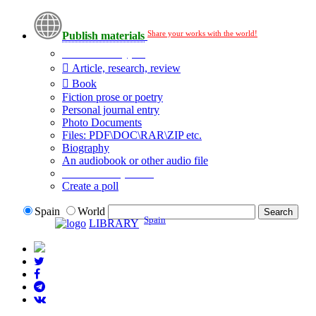
Share your works with the world!
Publish materials
Publication type?
Article, research, review
Book
Fiction prose or poetry
Personal journal entry
Photo Documents
Files: PDF\DOC\RAR\ZIP etc.
Biography
An audiobook or other audio file
Additional options:
Create a poll
Spain
World
Spain
LIBRARY