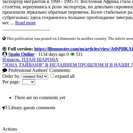
экспортер мигрантов в 1990 - 1995 гг. Восточная Африка стала
столетия, вернувшись к роли экспортера, но довольно скромно
произошли зеркально обратные перемены. Более стабильное ра
субрегионах: здесь сохранялось большое преобладание эмигра
нес ...
Read more
____________________
This publication was posted on Libmonster in another country. The article seeme
Full version:
https://libmonster.com/m/articles/view/А
Spain Online
·
1134 days ago
0
511
Израиль. ПЛАН ШАРОНА
"ЗОНА ТАЙВАНЯ" В НЕДАВНЕМ ПРОШЛОМ И В НАШИ 
Professional Authors' Comments:
Order by:
expand all
Per page:
There are no comments yet
Library guests comments
Actions