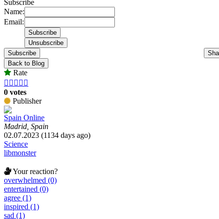
Subscribe
Name:
Email:
Subscribe
Sha
Back to Blog
Rate





0 votes
Publisher
Spain Online
Madrid, Spain
02.07.2023 (1134 days ago)
Science
libmonster
Your reaction?
overwhelmed (0)
entertained (0)
agree (1)
inspired (1)
sad (1)