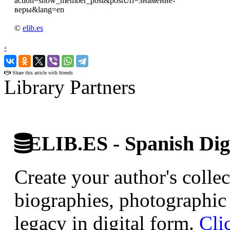
action=show_member_post&postUri=Знамение-
веры&lang=en
©
elib.es
‹
›
Share this article with friends
Library Partners
ELIB.ES - Spanish Digi
Create your author's collec
biographies, photographic 
legacy in digital form.
Cli