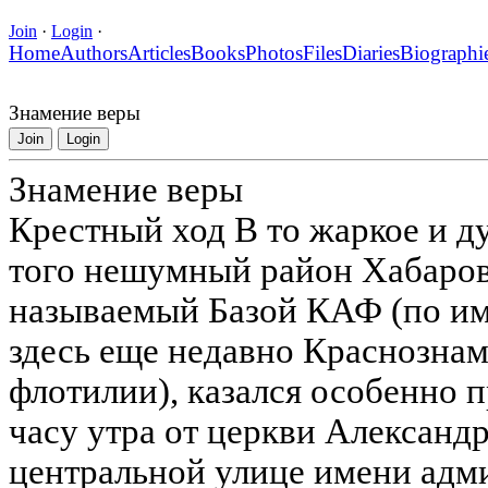
Join
·
Login
·
Home
Authors
Articles
Books
Photos
Files
Diaries
Biographi
Знамение веры
Join
Login
Знамение веры
Крестный ход В то жаркое и ду
того нешумный район Хабаров
называемый Базой КАФ (по и
здесь еще недавно Краснозна
флотилии), казался особенно 
часу утра от церкви Александ
центральной улице имени адми