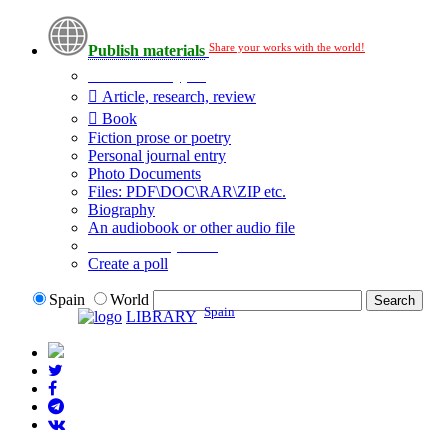
Share your works with the world!
Publish materials
Publication type?
Article, research, review
Book
Fiction prose or poetry
Personal journal entry
Photo Documents
Files: PDF\DOC\RAR\ZIP etc.
Biography
An audiobook or other audio file
Additional options:
Create a poll
Spain
World
Spain
LIBRARY