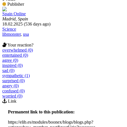
Publisher
Spain Online
Madrid, Spain
18.02.2025 (536 days ago)
Science
libmonster
,
usa
Your reaction?
overwhelmed (0)
entertained (0)
agree (0)
inspired (0)
sad (0)
sympathetic (1)
surprised (0)
angry (0)
confused (0)
worried (0)
Link
Permanent link to this publication:
https://elib.es/modules/boonex/blogs/blogs.php?