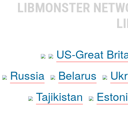
LIBMONSTER NET
L
US-Great Brit
Russia
Belarus
Ukr
Tajikistan
Eston