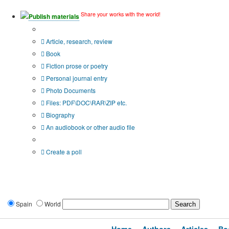
Share your works with the world!
Publish materials
Publication type?
Article, research, review
Book
Fiction prose or poetry
Personal journal entry
Photo Documents
Files: PDF\DOC\RAR\ZIP etc.
Biography
An audiobook or other audio file
Additional options:
Create a poll
Spain
World