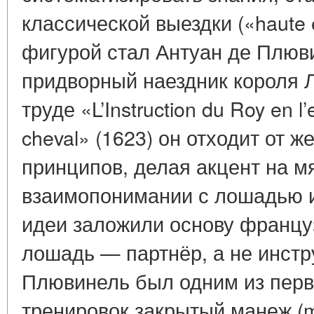
классической выездки («haute 
фигурой стал Антуан де Плюви
придворный наездник короля Л
труде «L’Instruction du Roy en l
cheval» (1623) он отходит от ж
принципов, делая акцент на мя
взаимопонимании с лошадью и
идеи заложили основу француз
лошадь — партнёр, а не инстр
Плювинель был одним из перв
тренировок закрытый манеж (