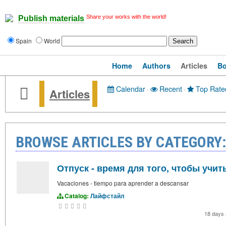
Share your works with the world!
Publish materials
Spain
World
Home
Authors
Articles
B
Calendar
·
Recent
·
Top Rate
Articles
BROWSE ARTICLES BY CATEGOR
Отпуск - время для того, чтобы учи
Vacaciones - tiempo para aprender a descansar
Catalog:
Лайфстайл
18 days