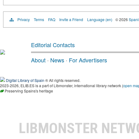
Privacy
Terms
FAQ
Invite a Friend
Language (en)
© 2026
Spanis
Editorial Contacts
About
·
News
·
For Advertisers
Digital Library of Spain
® All rights reserved.
2023-2026, ELIB.ES is a part of Libmonster, international library network (
open ma
Preserving Spains's heritage
LIBMONSTER NET