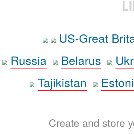
L
US-Great Brit
Russia
Belarus
Ukr
Tajikistan
Eston
Create and store yo