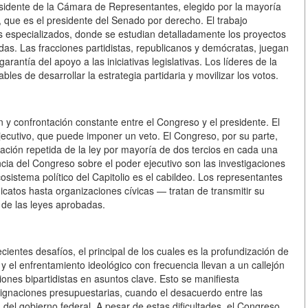
esidente de la Cámara de Representantes, elegido por la mayoría
s, que es el presidente del Senado por derecho. El trabajo
tés especializados, donde se estudian detalladamente los proyectos
das. Las fracciones partidistas, republicanos y demócratas, juegan
arantía del apoyo a las iniciativas legislativas. Los líderes de la
s de desarrollar la estrategia partidaria y movilizar los votos.
n y confrontación constante entre el Congreso y el presidente. El
jecutivo, que puede imponer un veto. El Congreso, por su parte,
ación repetida de la ley por mayoría de dos tercios en cada una
cia del Congreso sobre el poder ejecutivo son las investigaciones
cosistema político del Capitolio es el cabildeo. Los representantes
icatos hasta organizaciones cívicas — tratan de transmitir su
o de las leyes aprobadas.
ientes desafíos, el principal de los cuales es la profundización de
cta y el enfrentamiento ideológico con frecuencia llevan a un callejón
isiones bipartidistas en asuntos clave. Esto se manifiesta
signaciones presupuestarias, cuando el desacuerdo entre las
 del gobierno federal. A pesar de estas dificultades, el Congreso