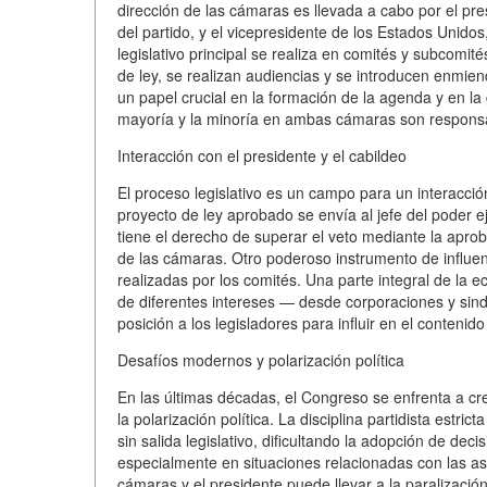
dirección de las cámaras es llevada a cabo por el pr
del partido, y el vicepresidente de los Estados Unido
legislativo principal se realiza en comités y subcomi
de ley, se realizan audiencias y se introducen enmien
un papel crucial en la formación de la agenda y en la g
mayoría y la minoría en ambas cámaras son responsable
Interacción con el presidente y el cabildeo
El proceso legislativo es un campo para un interacció
proyecto de ley aprobado se envía al jefe del poder e
tiene el derecho de superar el veto mediante la aprob
de las cámaras. Otro poderoso instrumento de influen
realizadas por los comités. Una parte integral de la e
de diferentes intereses — desde corporaciones y sind
posición a los legisladores para influir en el contenid
Desafíos modernos y polarización política
En las últimas décadas, el Congreso se enfrenta a crec
la polarización política. La disciplina partidista estri
sin salida legislativo, dificultando la adopción de dec
especialmente en situaciones relacionadas con las a
cámaras y el presidente puede llevar a la paralización