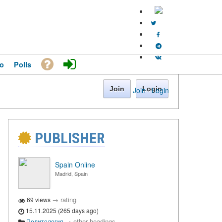
o
Polls
Join
Login
Join
·
Login
PUBLISHER
Spain Online
Madrid, Spain
→
rating
69 views
15.11.2025 (265 days ago)
→
other headings
Политология