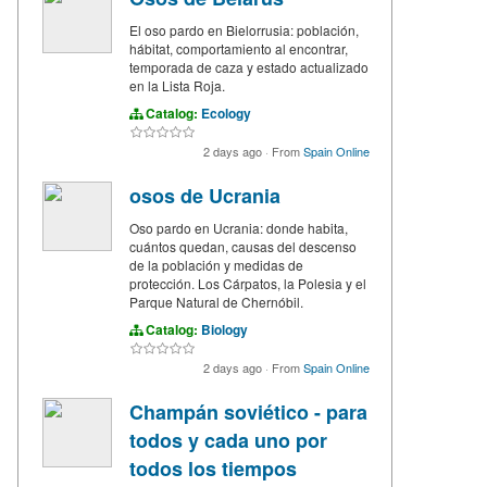
El oso pardo en Bielorrusia: población,
hábitat, comportamiento al encontrar,
temporada de caza y estado actualizado
en la Lista Roja.
Catalog:
Ecology
2 days ago
·
From
Spain Online
osos de Ucrania
Oso pardo en Ucrania: donde habita,
cuántos quedan, causas del descenso
de la población y medidas de
protección. Los Cárpatos, la Polesia y el
Parque Natural de Chernóbil.
Catalog:
Biology
2 days ago
·
From
Spain Online
Champán soviético - para
todos y cada uno por
todos los tiempos