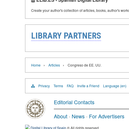
Create your author's collection of articles, books, author's wor
LIBRARY PARTNERS
›
›
Home
Articles
Congreso de EE. UU.
Privacy
Terms
FAQ
Invite a Friend
Language (en)
Editorial Contacts
About
·
News
·
For Advertisers
Digital Library of Spain
® All rights reserved.