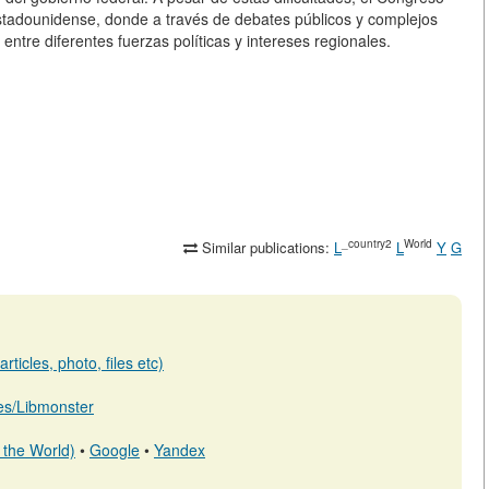
stadounidense, donde a través de debates públicos y complejos
re diferentes fuerzas políticas y intereses regionales.
_country2
World
Similar publications:
L
L
Y
G
ticles, photo, files etc)
b.es/Libmonster
 the World)
•
Google
•
Yandex