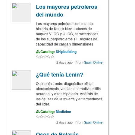
Los mayores petroleros
del mundo
Los mayores petroleros del mundo:
historia de Knock Nevis, clases de
buques VLCC y ULCC, características
de los superpetroleros TI. Récords de
capacidad de carga y dimensiones
Catalog:
Shipbuilding
2 days ago
·
From
Spain Online
¿Qué tenía Lenin?
Qué tenía Lenin: diagnóstico oficial,
aterosclerosis, versión alternativa, sífilis
neuronal y otras hipótesis. Análisis de
las causas de la muerte y enfermedades
del líder.
Catalog:
Medicine
2 days ago
·
From
Spain Online
Osos de Belarús