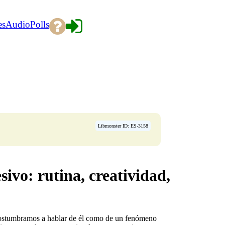
es
Audio
Polls
Libmonster ID: ES-3158
ivo: rutina, creatividad,
costumbramos a hablar de él como de un fenómeno