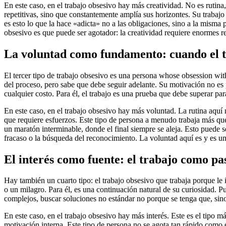
En este caso, en el trabajo obsesivo hay más creatividad. No es rutin
repetitivas, sino que constantemente amplía sus horizontes. Su trabaj
es esto lo que la hace «adicta» no a las obligaciones, sino a la misma p
obsesivo es que puede ser agotador: la creatividad requiere enormes re
La voluntad como fundamento: cuando el t
El tercer tipo de trabajo obsesivo es una persona whose obsession wi
del proceso, pero sabe que debe seguir adelante. Su motivación no es p
cualquier costo. Para él, el trabajo es una prueba que debe superar pa
En este caso, en el trabajo obsesivo hay más voluntad. La rutina aquí n
que requiere esfuerzos. Este tipo de persona a menudo trabaja más que 
un maratón interminable, donde el final siempre se aleja. Esto puede s
fracaso o la búsqueda del reconocimiento. La voluntad aquí es y es u
El interés como fuente: el trabajo como p
Hay también un cuarto tipo: el trabajo obsesivo que trabaja porque le 
o un milagro. Para él, es una continuación natural de su curiosidad. P
complejos, buscar soluciones no estándar no porque se tenga que, sin
En este caso, en el trabajo obsesivo hay más interés. Este es el tipo má
motivación interna. Este tipo de persona no se agota tan rápido como el