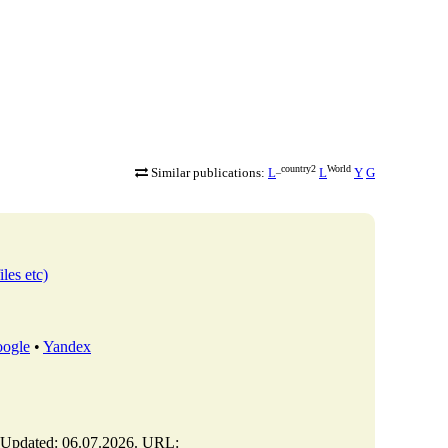
_country2
World
Similar publications:
L
L
Y
G
iles etc)
ogle
•
Yandex
). Updated: 06.07.2026. URL: