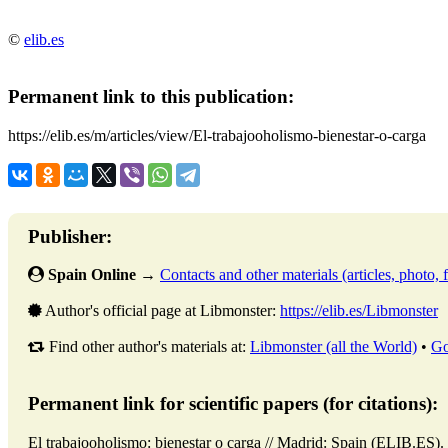
©
elib.es
Permanent link to this publication:
https://elib.es/m/articles/view/El-trabajooholismo-bienestar-o-carga
Publisher:
Spain Online
→
Contacts and other materials (articles, photo, f
Author's official page at Libmonster:
https://elib.es/Libmonster
Find other author's materials at:
Libmonster (all the World)
•
Go
Permanent link for scientific papers (for citations):
El trabajooholismo: bienestar o carga // Madrid: Spain (ELIB.ES