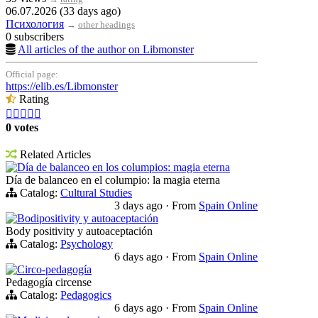
06.07.2026 (33 days ago)
Психология
→
other headings
0 subscribers
All articles of the author on Libmonster
Official page:
https://elib.es/Libmonster
Rating





0 votes
Related Articles
Día de balanceo en los columpios: magia eterna
Día de balanceo en el columpio: la magia eterna
Catalog:
Cultural Studies
3 days ago
·
From
Spain Online
Bodipositivity y autoaceptación
Body positivity y autoaceptación
Catalog:
Psychology
6 days ago
·
From
Spain Online
Circo-pedagogía
Pedagogía circense
Catalog:
Pedagogics
6 days ago
·
From
Spain Online