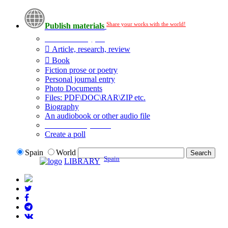
Share your works with the world!
Publish materials
Publication type?
Article, research, review
Book
Fiction prose or poetry
Personal journal entry
Photo Documents
Files: PDF\DOC\RAR\ZIP etc.
Biography
An audiobook or other audio file
Additional options:
Create a poll
Spain
World
Spain
LIBRARY