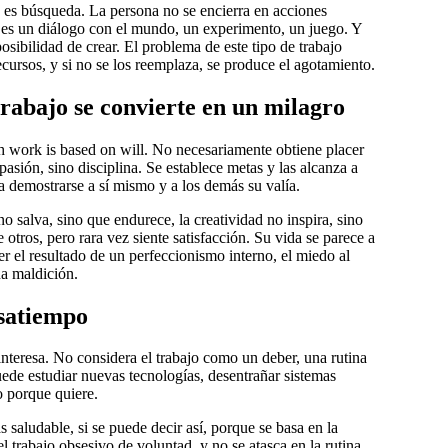
a, es búsqueda. La persona no se encierra en acciones
o es un diálogo con el mundo, un experimento, un juego. Y
osibilidad de crear. El problema de este tipo de trabajo
cursos, y si no se los reemplaza, se produce el agotamiento.
rabajo se convierte en un milagro
th work is based on will. No necesariamente obtiene placer
asión, sino disciplina. Se establece metas y las alcanza a
ra demostrarse a sí mismo y a los demás su valía.
o salva, sino que endurece, la creatividad no inspira, sino
otros, pero rara vez siente satisfacción. Su vida se parece a
er el resultado de un perfeccionismo interno, el miedo al
na maldición.
asatiempo
interesa. No considera el trabajo como un deber, una rutina
uede estudiar nuevas tecnologías, desentrañar sistemas
o porque quiere.
s saludable, si se puede decir así, porque se basa en la
 trabajo obsesivo de voluntad, y no se atasca en la rutina.