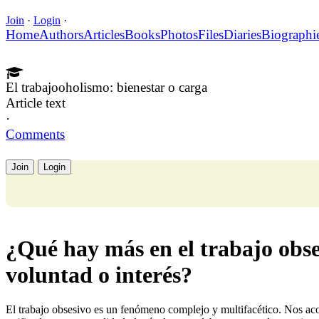
Join
·
Login
·
Home
Authors
Articles
Books
Photos
Files
Diaries
Biographi
El trabajooholismo: bienestar o carga
Article text
·
Comments
Join
Login
¿Qué hay más en el trabajo obses
voluntad o interés?
El trabajo obsesivo es un fenómeno complejo y multifacético. Nos a