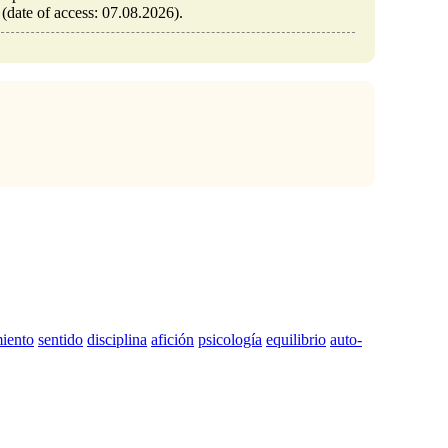
 (date of access: 07.08.2026).
iento
sentido
disciplina
afición
psicología
equilibrio
auto-