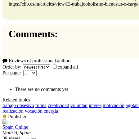
https://elib.es/m/articles/view/El-trabajooholismo-bienestar-o-carga
Comments:
Reviews of professional authors
Order by:
expand all
Per page:
There are no comments yet
Related topics
trabajo obsesivo
rutina
creatividad
voluntad
interés
motivación
agotam
realización
vocación
energía
Publisher
Spain Online
Madrid, Spain
39 views
→
rating