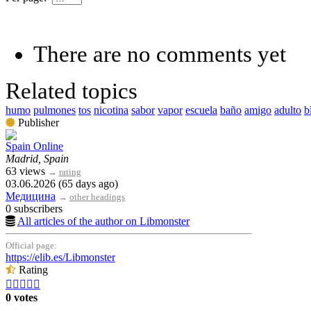
There are no comments yet
Related topics
humo
pulmones
tos
nicotina
sabor
vapor
escuela
baño
amigo
adulto
b
Publisher
Spain Online
Madrid, Spain
63 views
→
rating
03.06.2026 (65 days ago)
Медицина
→
other headings
0 subscribers
All articles of the author on Libmonster
Official page:
https://elib.es/Libmonster
Rating





0 votes