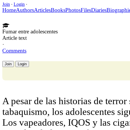
Join
·
Login
·
Home
Authors
Articles
Books
Photos
Files
Diaries
Biographi
Fumar entre adolescentes
Article text
·
Comments
Join
Login
A pesar de las historias de terror
tabaquismo, los adolescentes sig
Los vapeadores, IQOS y las cigar