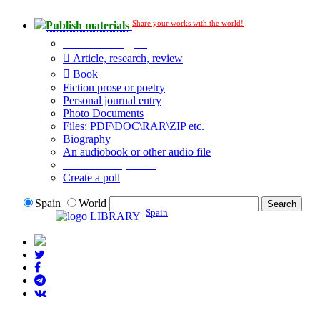
Share your works with the world!
Publish materials
Publication type?
Article, research, review
Book
Fiction prose or poetry
Personal journal entry
Photo Documents
Files: PDF\DOC\RAR\ZIP etc.
Biography
An audiobook or other audio file
Additional options:
Create a poll
Spain
World
Spain
LIBRARY