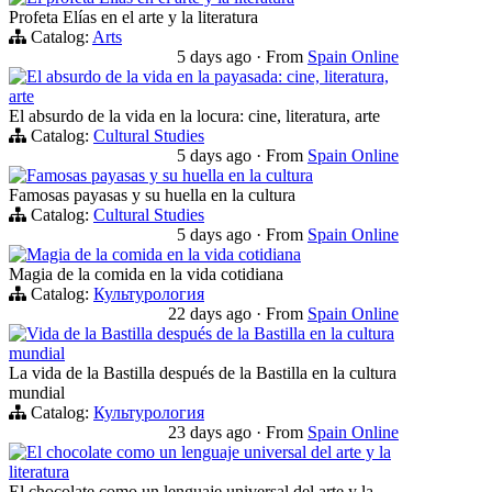
Profeta Elías en el arte y la literatura
Catalog:
Arts
5 days ago
·
From
Spain Online
El absurdo de la vida en la payasada: cine, literatura,
arte
El absurdo de la vida en la locura: cine, literatura, arte
Catalog:
Cultural Studies
5 days ago
·
From
Spain Online
Famosas payasas y su huella en la cultura
Famosas payasas y su huella en la cultura
Catalog:
Cultural Studies
5 days ago
·
From
Spain Online
Magia de la comida en la vida cotidiana
Magia de la comida en la vida cotidiana
Catalog:
Культурология
22 days ago
·
From
Spain Online
Vida de la Bastilla después de la Bastilla en la cultura
mundial
La vida de la Bastilla después de la Bastilla en la cultura
mundial
Catalog:
Культурология
23 days ago
·
From
Spain Online
El chocolate como un lenguaje universal del arte y la
literatura
El chocolate como un lenguaje universal del arte y la