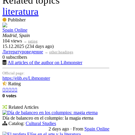
Related topics
literatura
Publisher
Spain Online
Madrid, Spain
104 views
→
rating
15.12.2025 (234 days ago)
Литературоведение
→
other headings
0 subscribers
All articles of the author on Libmonster
Official page:
https://elib.es/Libmonster
Rating





0 votes
Related Articles
Día de balanceo en los columpios: magia eterna
Día de balanceo en el columpio: la magia eterna
Catalog:
Cultural Studies
2 days ago
·
From
Spain Online
El profeta Elías en el arte y la literatura