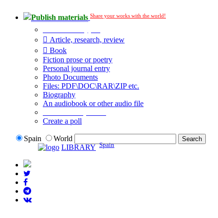
Share your works with the world!
Publish materials
Publication type?
Article, research, review
Book
Fiction prose or poetry
Personal journal entry
Photo Documents
Files: PDF\DOC\RAR\ZIP etc.
Biography
An audiobook or other audio file
Additional options:
Create a poll
Spain
World
Spain
LIBRARY