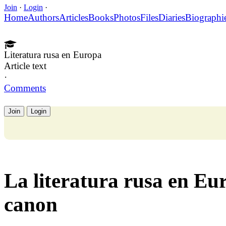
Join
·
Login
·
Home
Authors
Articles
Books
Photos
Files
Diaries
Biographi
Literatura rusa en Europa
Article text
·
Comments
Join
Login
La literatura rusa en Eur
canon