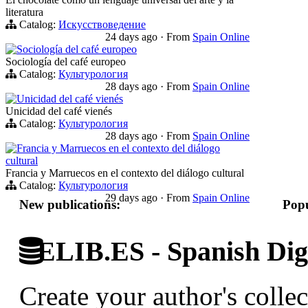
literatura
Catalog:
Искусствоведение
24 days ago
·
From
Spain Online
Sociología del café europeo
Sociología del café europeo
Catalog:
Культурология
28 days ago
·
From
Spain Online
Unicidad del café vienés
Unicidad del café vienés
Catalog:
Культурология
28 days ago
·
From
Spain Online
Francia y Marruecos en el contexto del diálogo
cultural
Francia y Marruecos en el contexto del diálogo cultural
Catalog:
Культурология
29 days ago
·
From
Spain Online
New publications:
Popu
ELIB.ES - Spanish Digi
Create your author's collec