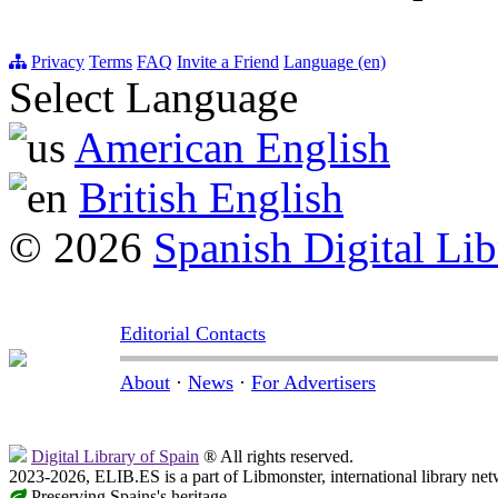
Privacy
Terms
FAQ
Invite a Friend
Language (en)
Select Language
American English
British English
© 2026
Spanish Digital Lib
Editorial Contacts
About
·
News
·
For Advertisers
Digital Library of Spain
® All rights reserved.
2023-2026, ELIB.ES is a part of Libmonster, international library net
Preserving Spains's heritage