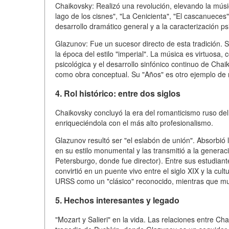
Chaikovsky: Realizó una revolución, elevando la música
lago de los cisnes", "La Cenicienta", "El cascanueces
desarrollo dramático general y a la caracterización ps
Glazunov: Fue un sucesor directo de esta tradición. 
la época del estilo "imperial". La música es virtuosa, c
psicológica y el desarrollo sinfónico continuo de Ch
como obra conceptual. Su "Años" es otro ejemplo de 
4. Rol histórico: entre dos siglos
Chaikovsky concluyó la era del romanticismo ruso del s
enriqueciéndola con el más alto profesionalismo.
Glazunov resultó ser "el eslabón de unión". Absorbió l
en su estilo monumental y las transmitió a la generac
Petersburgo, donde fue director). Entre sus estudian
convirtió en un puente vivo entre el siglo XIX y la cu
URSS como un "clásico" reconocido, mientras que m
5. Hechos interesantes y legado
"Mozart y Salieri" en la vida. Las relaciones entre Ch