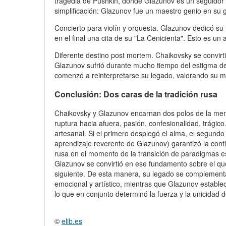
tragedia de Pushkin, donde Glazunov es un seguidor 
simplificación: Glazunov fue un maestro genio en su 
Concierto para violín y orquesta. Glazunov dedicó s
en el final una cita de su "La Cenicienta". Esto es un 
Diferente destino post mortem. Chaikovsky se convirt
Glazunov sufrió durante mucho tiempo del estigma de 
comenzó a reinterpretarse su legado, valorando su ma
Conclusión: Dos caras de la tradición rusa
Chaikovsky y Glazunov encarnan dos polos de la ment
ruptura hacia afuera, pasión, confesionalidad, trágic
artesanal. Si el primero desplegó el alma, el segundo
aprendizaje reverente de Glazunov) garantizó la cont
rusa en el momento de la transición de paradigmas es
Glazunov se convirtió en ese fundamento sobre el qu
siguiente. De esta manera, su legado se complementa
emocional y artístico, mientras que Glazunov estableci
lo que en conjunto determinó la fuerza y la unicidad
©
elib.es