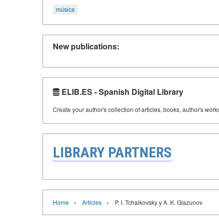
música
New publications:
ELIB.ES - Spanish Digital Library
Create your author's collection of articles, books, author's wor
LIBRARY PARTNERS
›
›
Home
Articles
P. I. Tchaikovsky y A. K. Glazunov