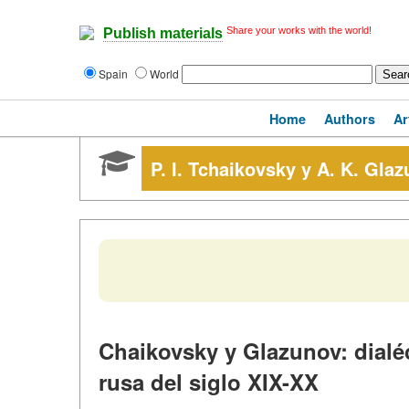
Share your works with the world!
Publish materials
Spain
World
Home
Authors
Ar
P. I. Tchaikovsky y A. K. Gla
Chaikovsky y Glazunov: dialéc
rusa del siglo XIX-XX