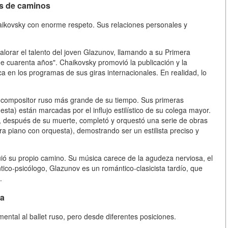
as de caminos
aikovsky con enorme respeto. Sus relaciones personales y
alorar el talento del joven Glazunov, llamando a su Primera
de cuarenta años". Chaikovsky promovió la publicación y la
a en los programas de sus giras internacionales. En realidad, lo
l compositor ruso más grande de su tiempo. Sus primeras
sta) están marcadas por el influjo estilístico de su colega mayor.
, después de su muerte, completó y orquestó una serie de obras
ra piano con orquesta), demostrando ser un estilista preciso y
guió su propio camino. Su música carece de la agudeza nerviosa, el
ico-psicólogo, Glazunov es un romántico-clasicista tardío, que
.
ia
ntal al ballet ruso, pero desde diferentes posiciones.