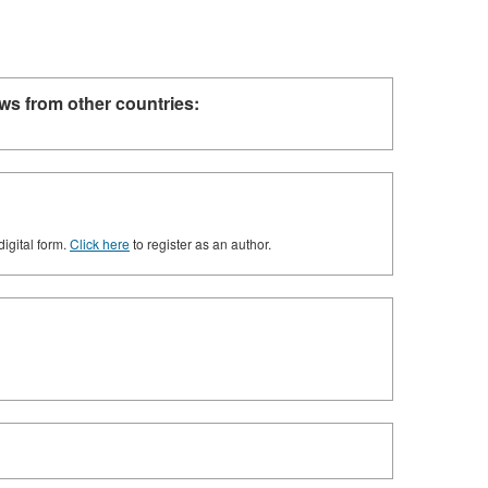
ws from other countries:
digital form.
Click here
to register as an author.