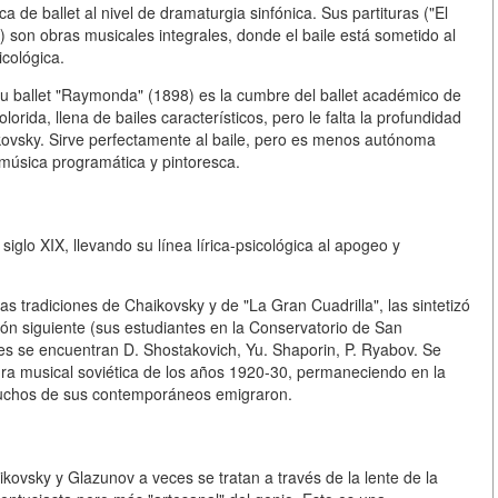
 de ballet al nivel de dramaturgia sinfónica. Sus partituras ("El
") son obras musicales integrales, donde el baile está sometido al
icológica.
Su ballet "Raymonda" (1898) es la cumbre del ballet académico de
olorida, llena de bailes característicos, pero le falta la profundidad
aikovsky. Sirve perfectamente al baile, pero es menos autónoma
música programática y pintoresca.
iglo XIX, llevando su línea lírica-psicológica al apogeo y
as tradiciones de Chaikovsky y de "La Gran Cuadrilla", las sintetizó
ión siguiente (sus estudiantes en la Conservatorio de San
tes se encuentran D. Shostakovich, Yu. Shaporin, P. Ryabov. Se
ltura musical soviética de los años 1920-30, permaneciendo en la
uchos de sus contemporáneos emigraron.
aikovsky y Glazunov a veces se tratan a través de la lente de la