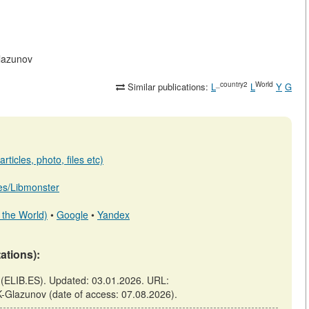
Glazunov
_country2
World
Similar publications:
L
L
Y
G
ticles, photo, files etc)
b.es/Libmonster
 the World)
•
Google
•
Yandex
tations):
in (ELIB.ES). Updated: 03.01.2026. URL:
-K-Glazunov (date of access: 07.08.2026).