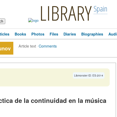
LIBRARY
Spain
ticles
Books
Photos
Files
Diaries
Biographies
Audi
Article text
·
Comments
zunov
Libmonster ID: ES-2014
tica de la continuidad en la música