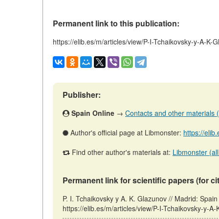
Permanent link to this publication:
https://elib.es/m/articles/view/P-I-Tchaikovsky-y-A-K-
Publisher:
Spain Online
→
Contacts and other materials (ar
Author's official page at Libmonster:
https://eli
Find other author's materials at:
Libmonster (all
Permanent link for scientific papers (for ci
P. I. Tchaikovsky y A. K. Glazunov // Madrid: Spa
https://elib.es/m/articles/view/P-I-Tchaikovsky-y-A