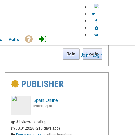
o
Polls
Join
Login
Join
·
Login
PUBLISHER
Spain Online
Madrid, Spain
→
rating
84 views
03.01.2026 (216 days ago)
→
other headings
Культурология