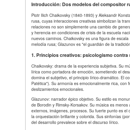
Introducción: Dos modelos del compositor r
Piotr Ilich Chaikovsky (1840-1893) y Aleksandr Konst
rusa, cuyas interacciones creativas simbolizan la tra
relaciones no son simplemente una cambio de generac
y herencia en condiciones de crisis de la escuela nac
nuevos caminos. Chaikovsky es una figura de escala m
melodía rusa; Glazunov es "el guardián de la tradició
1. Principios creativos: psicologismo contr
Chaikovsky: drama de la experiencia subjetiva. Su mú
lírica como portadora de emoción, sometiendo el desarr
domina el subjetivo, el principio lírico-dramático. El
Patética"). Su armonía es emocionalmente rica, con 
deslizamientos emocionales.
Glazunov: narrador épico objetivo. Su estilo es monum
de Borodin y Rimsky-Korsakov. Su música es menos au
externos, imágenes, procesos. Su fuerte punto es el d
la orquestación brillante y colorida. Sus sinfonías (po
del desarrollo prevalece sobre el discurso lírico.