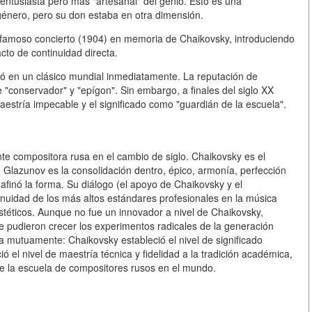
entusiasta pero más "artesanal" del genio. Esto es una
género, pero su don estaba en otra dimensión.
u famoso concierto (1904) en memoria de Chaikovsky, introduciendo
acto de continuidad directa.
ió en un clásico mundial inmediatamente. La reputación de
"conservador" y "epígon". Sin embargo, a finales del siglo XX
estría impecable y el significado como "guardián de la escuela".
e compositora rusa en el cambio de siglo. Chaikovsky es el
o. Glazunov es la consolidación dentro, épico, armonía, perfección
 afinó la forma. Su diálogo (el apoyo de Chaikovsky y el
inuidad de los más altos estándares profesionales en la música
téticos. Aunque no fue un innovador a nivel de Chaikovsky,
e pudieron crecer los experimentos radicales de la generación
 mutuamente: Chaikovsky estableció el nivel de significado
ó el nivel de maestría técnica y fidelidad a la tradición académica,
 de la escuela de compositores rusos en el mundo.