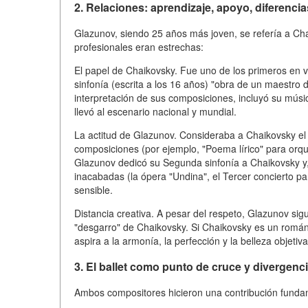
2. Relaciones: aprendizaje, apoyo, diferenci
Glazunov, siendo 25 años más joven, se refería a Ch
profesionales eran estrechas:
El papel de Chaikovsky. Fue uno de los primeros en v
sinfonía (escrita a los 16 años) "obra de un maestro 
interpretación de sus composiciones, incluyó su músic
llevó al escenario nacional y mundial.
La actitud de Glazunov. Consideraba a Chaikovsky e
composiciones (por ejemplo, "Poema lírico" para orque
Glazunov dedicó su Segunda sinfonía a Chaikovsky y
inacabadas (la ópera "Undina", el Tercer concierto pa
sensible.
Distancia creativa. A pesar del respeto, Glazunov si
"desgarro" de Chaikovsky. Si Chaikovsky es un románt
aspira a la armonía, la perfección y la belleza objetiva
3. El ballet como punto de cruce y divergenc
Ambos compositores hicieron una contribución fundame