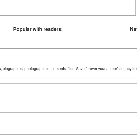
Popular with readers:
Ne
ks, biographies, photographic documents, files. Save forever your author's legacy in 