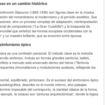
uso en un cambio histórico
antinovich Glazunov (1865-1936) son figuras clave en la música
nsición del romanticismo al modernismo y al período soviético. Sus
iones, sino un proceso complejo de adaptación, reinterpretación
ional de compositores ("La Gran Cuadrilla") y la búsqueda de
undial que sintetizó las formas europeas occidentales con la
n" y un maestro brillante, que se encontró entre épocas.
a simfonismo épico
sica es una confesión personal. El método clave es la melodía
ollo sinfónico. Incluso en formas grandes (sinfonía, ballet),
 conflicto a menudo está encerrado dentro del héroe ("Sinfonía
frequentes chromatismos y modulaciones audaces, reflejando los
ental, equilibrado, pintoresco. Es el sucesor del simfonismo épico
tobiográfica, describe no el mundo interno, sino paisajes
ominio impecable del contrapunto, la claridad clásica de la forma,
r ejemplo, la octava) son "pinturas arquitectónicas", donde la lógica