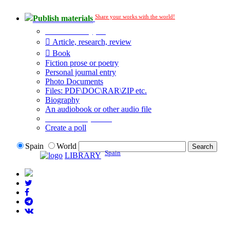
Share your works with the world!
Publish materials
Publication type?
Article, research, review
Book
Fiction prose or poetry
Personal journal entry
Photo Documents
Files: PDF\DOC\RAR\ZIP etc.
Biography
An audiobook or other audio file
Additional options:
Create a poll
Spain
World
Spain
LIBRARY