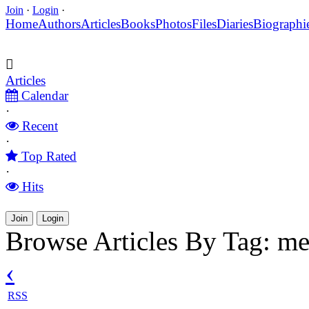
Join
·
Login
·
Home
Authors
Articles
Books
Photos
Files
Diaries
Biographi
Articles
Calendar
·
Recent
·
Top Rated
·
Hits
Join
Login
Browse Articles By Tag: m
‹
RSS