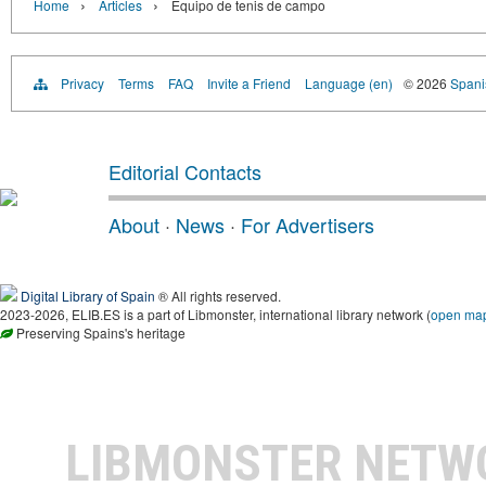
›
›
Home
Articles
Equipo de tenis de campo
Privacy
Terms
FAQ
Invite a Friend
Language (en)
© 2026
Spanis
Editorial Contacts
About
·
News
·
For Advertisers
Digital Library of Spain
® All rights reserved.
2023-2026, ELIB.ES is a part of Libmonster, international library network (
open ma
Preserving Spains's heritage
LIBMONSTER NET