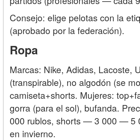
partidos (profesionales — cada 9
Consejo: elige pelotas con la et
(aprobado por la federación).
Ropa
Marcas: Nike, Adidas, Lacoste, U
(transpirable), no algodón (se m
camiseta+shorts. Mujeres: top+fa
gorra (para el sol), bufanda. Pr
000 rublos, shorts — 3 000 — 5 
en invierno.