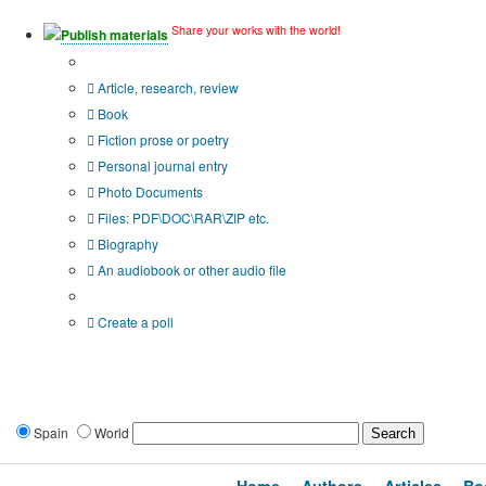
Share your works with the world!
Publish materials
Publication type?
Article, research, review
Book
Fiction prose or poetry
Personal journal entry
Photo Documents
Files: PDF\DOC\RAR\ZIP etc.
Biography
An audiobook or other audio file
Additional options:
Create a poll
Spain
World