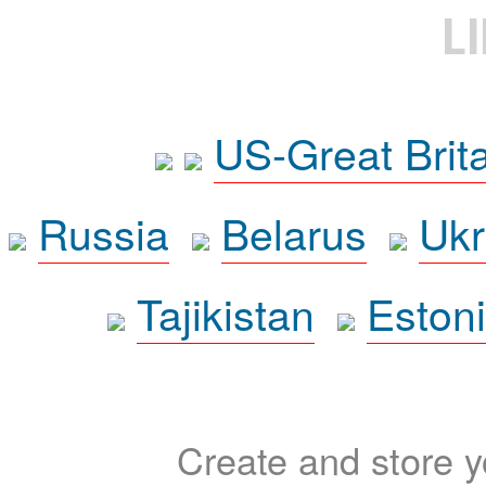
L
US-Great Brit
Russia
Belarus
Ukr
Tajikistan
Eston
Create and store yo