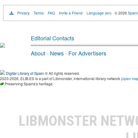
Privacy
Terms
FAQ
Invite a Friend
Language (en)
© 2026
Spanis
Editorial Contacts
About
·
News
·
For Advertisers
Digital Library of Spain
® All rights reserved.
2023-2026, ELIB.ES is a part of Libmonster, international library network (
open ma
Preserving Spains's heritage
LIBMONSTER NET
L