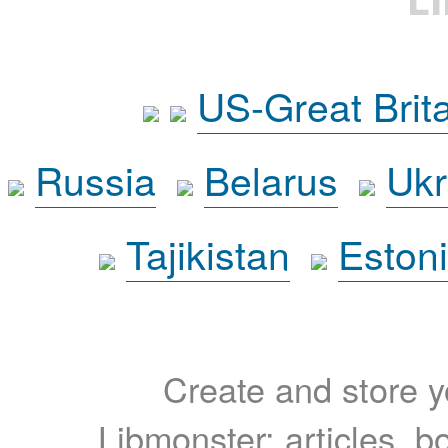
US-Great Brit
Russia
Belarus
Ukr
Tajikistan
Eston
Create and store yo
Libmonster: articles, b