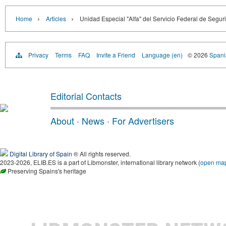
›
›
Home
Articles
Unidad Especial "Alfa" del Servicio Federal de Segu
Privacy
Terms
FAQ
Invite a Friend
Language (en)
© 2026
Spanis
Editorial Contacts
About
·
News
·
For Advertisers
Digital Library of Spain
® All rights reserved.
2023-2026, ELIB.ES is a part of Libmonster, international library network (
open ma
Preserving Spains's heritage