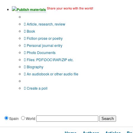
Share your works with the world!
Publish materials
Publication type?
Article, research, review
Book
Fiction prose or poetry
Personal journal entry
Photo Documents
Files: PDF\DOC\RAR\ZIP etc.
Biography
An audiobook or other audio file
Additional options:
Create a poll
Spain
World