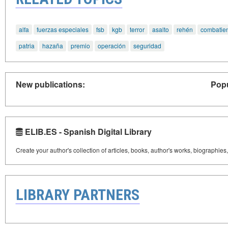
alfa
fuerzas especiales
fsb
kgb
terror
asalto
rehén
combatie
patria
hazaña
premio
operación
seguridad
New publications:
Popu
ELIB.ES - Spanish Digital Library
Create your author's collection of articles, books, author's works, biographies
LIBRARY PARTNERS