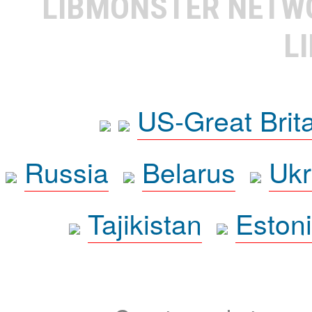
LIBMONSTER NET
L
US-Great Brit
Russia
Belarus
Ukr
Tajikistan
Eston