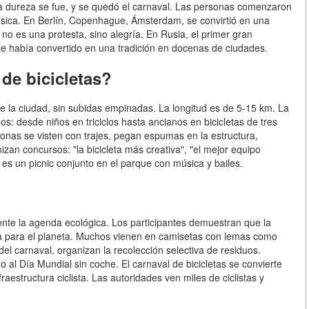
a dureza se fue, y se quedó el carnaval. Las personas comenzaron
r música. En Berlín, Copenhague, Ámsterdam, se convirtió en una
s no es una protesta, sino alegría. En Rusia, el primer gran
e había convertido en una tradición en docenas de ciudades.
de bicicletas?
de la ciudad, sin subidas empinadas. La longitud es de 5-15 km. La
s: desde niños en triciclos hasta ancianos en bicicletas de tres
rsonas se visten con trajes, pegan espumas en la estructura,
n concursos: "la bicicleta más creativa", "el mejor equipo
l es un picnic conjunto en el parque con música y bailes.
mente la agenda ecológica. Los participantes demuestran que la
iosa para el planeta. Muchos vienen en camisetas con lemas como
del carnaval, organizan la recolección selectiva de residuos.
 al Día Mundial sin coche. El carnaval de bicicletas se convierte
raestructura ciclista. Las autoridades ven miles de ciclistas y