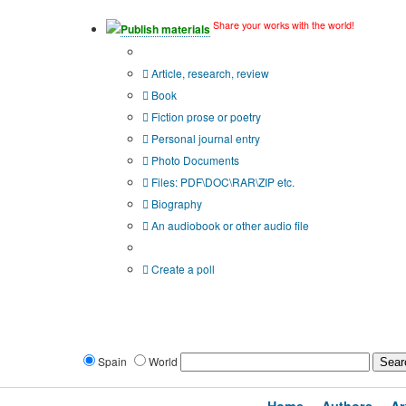
Share your works with the world!
Publish materials
Publication type?
Article, research, review
Book
Fiction prose or poetry
Personal journal entry
Photo Documents
Files: PDF\DOC\RAR\ZIP etc.
Biography
An audiobook or other audio file
Additional options:
Create a poll
Spain
World