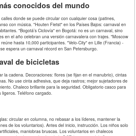
s más conocidos del mundo
 calles donde se puede circular con cualquier cosa (patines,
anso con música. "Houten Fietst" en los Países Bajos: carnaval en
itantes. "Bogotá’s Ciclovía" en Bogotá: no es un carnaval, sino
es en el año celebran una versión carnavalera con trajes. "Moscow
reúne hasta 10,000 participantes. "Velo-City" en Lille (Francia) -
6 se espera un carnaval récord en San Petersburgo.
val de bicicletas
asar la cadena. Decoraciones: flores (se fijan en el manubrio), cintas
nas. No use cinta adhesiva, que deja rastros; mejor sujetadores de
iento. Chaleco brillante para la seguridad. Obligatorio casco para
 ligeros. Teléfono cargado.
glas: circular en columna, no rebasar a los líderes, mantener la
es de los voluntarios). Antes del inicio, instrucción. Los niños solo
rtificiales, maniobras bruscas. Los voluntarios en chalecos