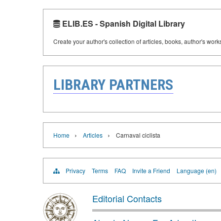
ELIB.ES - Spanish Digital Library
Create your author's collection of articles, books, author's wor
LIBRARY PARTNERS
›
›
Home
Articles
Carnaval ciclista
Privacy
Terms
FAQ
Invite a Friend
Language (en)
Editorial Contacts