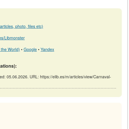
ticles, photo, files etc)
b.es/Libmonster
 the World)
•
Google
•
Yandex
tations):
ed: 05.06.2026. URL: https://elib.es/m/articles/view/Carnaval-