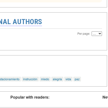
ONAL AUTHORS
Per page:
stacionamiento
instrucción
miedo
alegría
vida
paz
Popular with readers:
Ne