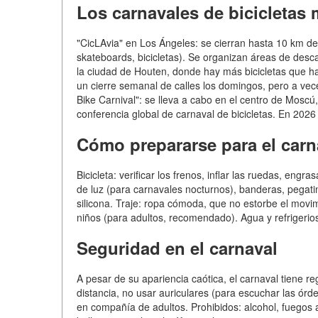
Los carnavales de bicicleta
"CicLAvia" en Los Ángeles: se cierran hasta 10 km de
skateboards, bicicletas). Se organizan áreas de desc
la ciudad de Houten, donde hay más bicicletas que hab
un cierre semanal de calles los domingos, pero a vec
Bike Carnival": se lleva a cabo en el centro de Moscú, 
conferencia global de carnaval de bicicletas. En 202
Cómo prepararse para el carna
Bicicleta: verificar los frenos, inflar las ruedas, engr
de luz (para carnavales nocturnos), banderas, pegati
silicona. Traje: ropa cómoda, que no estorbe el movim
niños (para adultos, recomendado). Agua y refrigerios
Seguridad en el carnaval
A pesar de su apariencia caótica, el carnaval tiene re
distancia, no usar auriculares (para escuchar las órden
en compañía de adultos. Prohibidos: alcohol, fuegos a