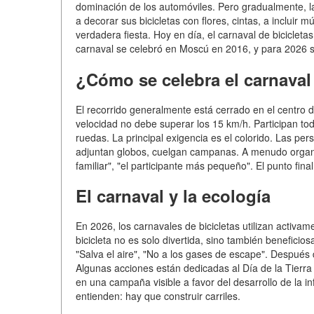
dominación de los automóviles. Pero gradualmente, l
a decorar sus bicicletas con flores, cintas, a inclui
verdadera fiesta. Hoy en día, el carnaval de bicicleta
carnaval se celebró en Moscú en 2016, y para 2026 s
¿Cómo se celebra el carnaval 
El recorrido generalmente está cerrado en el centro 
velocidad no debe superar los 15 km/h. Participan todo
ruedas. La principal exigencia es el colorido. Las pe
adjuntan globos, cuelgan campanas. A menudo organiza
familiar", "el participante más pequeño". El punto fina
El carnaval y la ecología
En 2026, los carnavales de bicicletas utilizan activa
bicicleta no es solo divertida, sino también benefic
"Salva el aire", "No a los gases de escape". Después 
Algunas acciones están dedicadas al Día de la Tierra o
en una campaña visible a favor del desarrollo de la inf
entienden: hay que construir carriles.