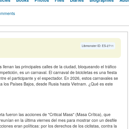
ticles
Books
Photos
Files
Diaries
Biographies
Audi
omments
Libmonster ID: ES-2711
 llenan las principales calles de la ciudad, bloqueando el tráfico
petición, es un carnaval. El carnaval de bicicletas es una fiesta
entre el participante y el espectador. En 2026, estos carnavales se
a los Países Bajos, desde Rusia hasta Vietnam. ¿Qué es este
ta fueron las acciones de "Critical Mass" (Masa Crítica), que
reunían en la última viernes del mes para mostrar con un desfile
ones eran políticas: por los derechos de los ciclistas, contra la