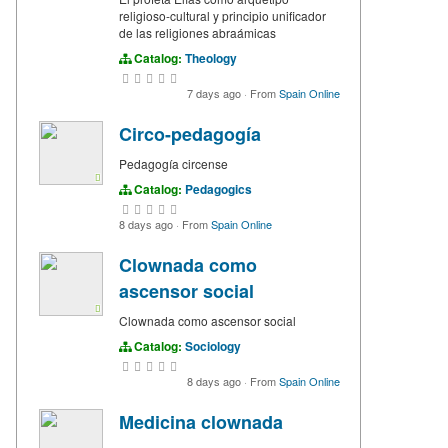
religioso-cultural y principio unificador
de las religiones abraámicas
Catalog:
Theology
7 days ago
·
From
Spain Online
Circo-pedagogía
Pedagogía circense
Catalog:
Pedagogics
8 days ago
·
From
Spain Online
Clownada como
ascensor social
Clownada como ascensor social
Catalog:
Sociology
8 days ago
·
From
Spain Online
Medicina clownada