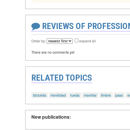
REVIEWS OF PROFESSI
Order by:
expand all
There are no comments yet
RELATED TOPICS
bicicleta
movilidad
rueda
manillar
timbre
paso
e
New publications: