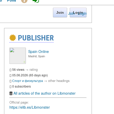
o
Polls
Join
Login
Join
·
Login
PUBLISHER
Spain Online
Madrid, Spain
→
rating
56 views
05.06.2026 (65 days ago)
→
other headings
Спорт и физкультура
0 subscribers
All articles of the author on Libmonster
Official page:
https://elib.es/Libmonster