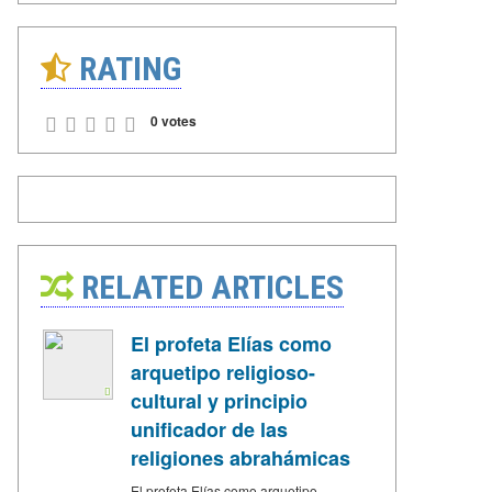
RATING
0 votes
RELATED ARTICLES
El profeta Elías como
arquetipo religioso-
cultural y principio
unificador de las
religiones abrahámicas
El profeta Elías como arquetipo