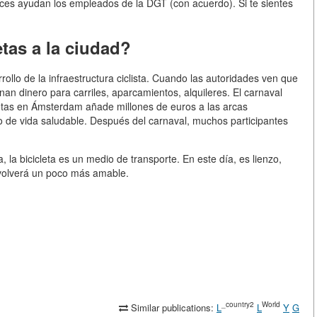
 veces ayudan los empleados de la DGT (con acuerdo). Si te sientes
etas a la ciudad?
rollo de la infraestructura ciclista. Cuando las autoridades ven que
inan dinero para carriles, aparcamientos, alquileres. El carnaval
icletas en Ámsterdam añade millones de euros a las arcas
o de vida saludable. Después del carnaval, muchos participantes
a, la bicicleta es un medio de transporte. En este día, es lienzo,
 volverá un poco más amable.
_country2
World
Similar publications:
L
L
Y
G